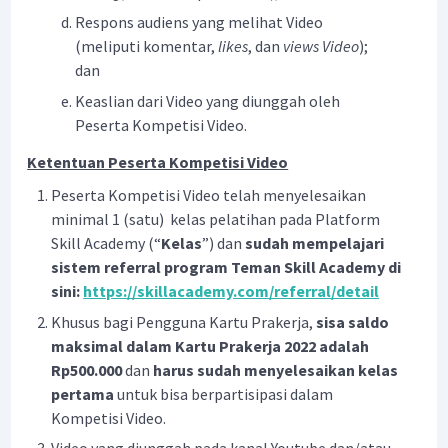
Respons audiens yang melihat Video
(meliputi komentar,
likes
, dan
views Video
);
dan
Keaslian dari Video yang diunggah oleh
Peserta Kompetisi Video.
Ketentuan Peserta Kompetisi Video
Peserta Kompetisi Video telah menyelesaikan
minimal 1 (satu) kelas pelatihan pada Platform
Skill Academy (“
Kelas
”) dan
sudah mempelajari
sistem referral program Teman Skill Academy di
sini:
https://skillacademy.com/referral/detail
Khusus bagi Pengguna Kartu Prakerja,
sisa saldo
maksimal dalam Kartu Prakerja 2022 adalah
Rp500.000
dan
harus sudah menyelesaikan kelas
pertama
untuk bisa berpartisipasi dalam
Kompetisi Video.
Video yang diunggah pada kanal Youtube dan/atau