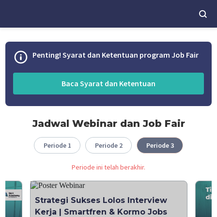
Penting! Syarat dan Ketentuan program Job Fair
Baca Syarat dan Ketentuan
Jadwal Webinar dan Job Fair
Periode 1
Periode 2
Periode 3
Periode ini telah berakhir.
s &
Kenali Rahasia Pengembangan Diri
Tips Membangun Personal
Car
Pers
Strategi Sukses Lolos Interview
Untuk Mewujudukan Impian Anda |
Branding dalam Mencari Pekerjaan
Peke
Mem
Kerja | Smartfren & Kormo Jobs
Indosat
| HiredToday
Sta