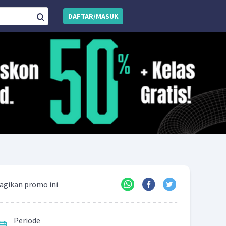
DAFTAR/MASUK
agikan promo ini
Periode