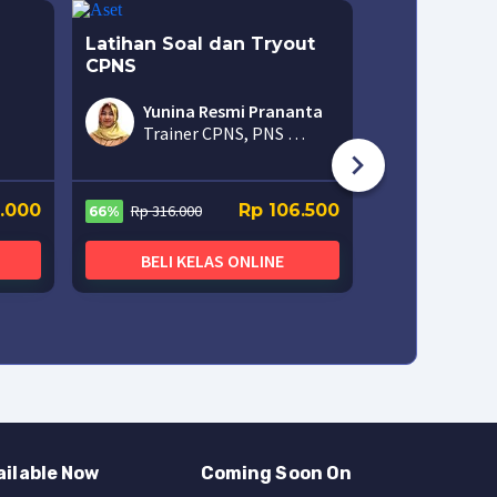
Latihan Soal dan Tryout
Intensive
CPNS
Yunina Resmi Prananta
Rp 4.600.
50%
Trainer CPNS, PNS 
Inspiratif
BELI K
2.000
Rp 106.500
Rp 316.000
66%
BELI KELAS ONLINE
ailable Now
Coming Soon On