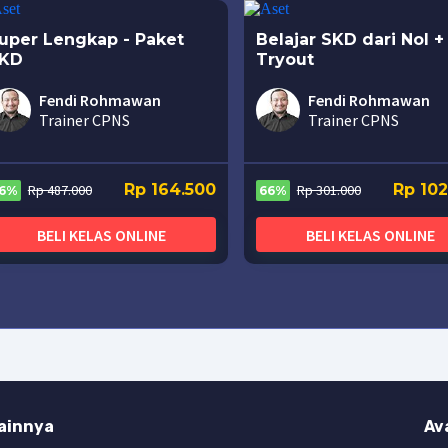
uper Lengkap - Paket
Belajar SKD dari Nol +
KD
Tryout
Fendi Rohmawan
Fendi Rohmawan
Trainer CPNS
Trainer CPNS
Rp 164.500
Rp 10
Rp 487.000
Rp 301.000
6%
66%
BELI KELAS ONLINE
BELI KELAS ONLINE
ainnya
Av