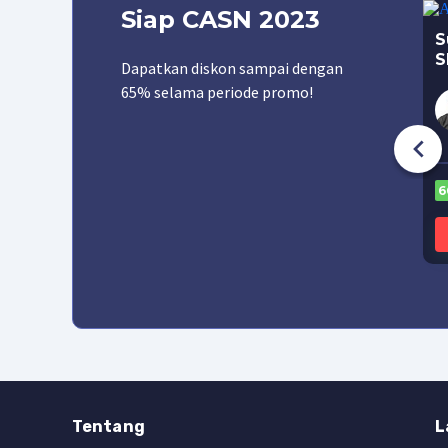
Siap CASN 2023
Basic
S
S
Dapatkan diskon sampai dengan
65% selama periode promo!
Rp 950.000
Rp 345.000
000
Rp 690.000
50%
ELAS ONLINE
BELI KELAS ONLINE
6
Tentang
L