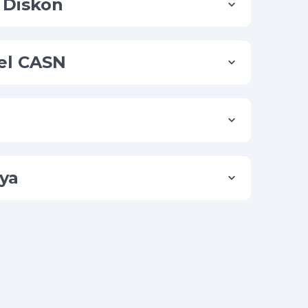
 Diskon
el CASN
ya