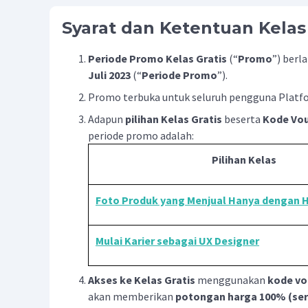
Syarat dan Ketentuan Kelas 
Periode Promo Kelas Gratis
(“
Promo
”) berl
Juli 2023
(“
Periode Promo
”).
Promo terbuka untuk seluruh pengguna Platfo
Adapun
pilihan Kelas Gratis
beserta
Kode Vo
periode promo adalah:
Pilihan Kelas
Foto Produk yang Menjual Hanya dengan 
Mulai Karier sebagai UX Designer
Akses ke Kelas Gratis
menggunakan
kode vou
akan memberikan
potongan harga 100% (ser